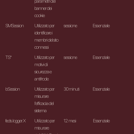
parametri del
banner dei
cookie
SMSession
Utilizzato per
sessione
Essenziale
identificare i
membri del sito
connessi
TS*
Utilizzato per
sessione
Essenziale
motivi di
sicurezza e
antifrode
bSession
Utilizzato per
30 minuti
Essenziale
misurare
l'efficacia del
sistema
feds.logger.X
Utilizzato per
12 mesi
Essenziale
misurare