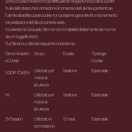
Sono i cookie che servono ad effettuare la navigazione sul Sito e a poter
fruire dello stesso. Non richiedono il consenso dell’utente e, pertanto, se
l’utente disabilita questi cookie non possiamo garantire il funzionamento
e le prestazioni del Sito durante la visita.
I cookie tecnici di questo Sito non sono installati direttamente da noi, ma
da un soggetto terzo.
Sul Sito sono utilizzati i seguenti cookie tecnici:
Denominazion
Scopo
Durata
Tipologia
e Cookie
Cookie
Utilizzato per
Sessione
Essenziale
XSDR-TOKEN
motivi di
sicurezza
Sessione
hs
Utilizzato per
Essenziale
motivi di
sicurezza
SVSession
Utilizzato in
12 mesi
Essenziale
connessione