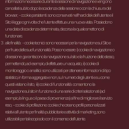
informazioni necessarie durante la sessione di navigazione e vengono
cancellati subito dopo la scadenza della sessione o con la chiusura del
browser; - cookie persistenti: sono conservati nell’hard disk dell’utente e il
Sito li legge ogni volta che l’utente effettua una nuova visita. Possiedono
una data di scadenza determinata, decorsa la quale smettono di
funzionare.
alle finalità: - cookie tecnici: sono necessari per la navigazione sul Sito e
per fruire delle sue funzionalità. Possono essere: i) cookie di navigazione o
di sessione: garantiscono la navigazione sul sito e la fruizione dello stesso,
permettendo, ad esempio, di effettuare un acquisto; ii) cookie di
monitoraggio o analitici: sono utilizzati per ottenere informazioni di tipo
statistico, in forma aggregata e non, sul numero degli utenti e su come
questi visitano il sito; iii) cookie di funzionalità: consentono la
navigazione sul sito in funzione di una serie di criteri selezionati (ad
esempio, la lingua o il paese di provenienza) al fine di migliorare il servizio
reso; - cookie di profilazione: cookie che creano profili personalizzati
relativi all'utente per finalità pubblicitarie e attività di marketing, sono
utilizzabili per tali scopi solo con il consenso dell’utente.