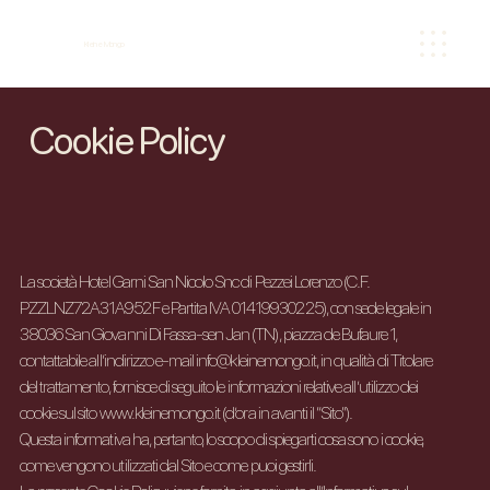
Kleine Mongo
Cookie Policy
La società Hotel Garni San Nicolo Snc di Pezzei Lorenzo (C.F.
PZZLNZ72A31A952F e Partita IVA 01419930225), con sede legale in
38036 San Giovanni Di Fassa-sen Jan (TN), piazza de Bufaure 1,
contattabile all’indirizzo e-mail
info@kleinemongo.it
, in qualità di Titolare
del trattamento, fornisce di seguito le informazioni relative all’utilizzo dei
cookie sul sito
www.kleinemongo.it
(d’ora in avanti il “Sito”).
Questa informativa ha, pertanto, lo scopo di spiegarti cosa sono i cookie,
come vengono utilizzati dal Sito e come puoi gestirli.