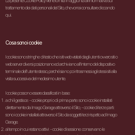
La presente Cookie Policy viene fornita in aggiunta all’Informativa sul
trattamento dei dati personali del Sito, che vorrai consultare
cliccando
qui
.
Cosa sono i cookie
I cookie sono stringhe di testo che i siti web visitati dagli utenti ovvero siti o
web server diversi posizionano ed archiviano all’interno del dispositivo
terminale dell’utente stesso, perché siano poi ritrasmessi agli stessi siti alla
visita successiva del medesimo utente.
I cookie possono essere classificati in base:
a chi li gestisce: - cookie propri o di prima parte: sono i cookie installati
direttamente da Imago Garage attraverso il Sito; - cookie di terze parti:
sono i cookie installati attraverso il Sito da soggetti terzi rispetto ad Imago
Garage.
al tempo in cui restano attivi: - cookie di sessione: conservano le