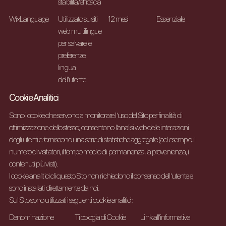
stabilità/efficacia
WixLanguage
Utilizzato su siti
12 mesi
Essenziale
web multilingue
per salvare le
preferenze
lingua
dell'utente
Cookie Analitici
Sono i cookie che servono a monitorare l’uso del Sito per finalità di
ottimizzazione dello stesso; consentono l’analisi web delle interazioni
degli utenti e forniscono una serie di statistiche aggregate (ad esempio, il
numero di visitatori, il tempo medio di permanenza, la provenienza, i
contenuti più visti).
I cookie analitici di questo Sito non richiedono il consenso dell’utente e
sono installati direttamente da noi.
Sul Sito sono utilizzati i seguenti cookie analitici:
Denominazione
Tipologia di Cookie
Link all'informativa