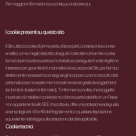
Per maggiori informazioni sui cookie, puoi
cliccare qui
.
I cookie presenti su questo sito
Il Sito utilizza cookie di prima parte, di terze parti, cookie tecnici e cookie
analitici, come meglio descritto di seguito. I dati ottenuti tramite i cookie
tecnici di prima e terza parte sono trattati per perseguire il nostro legittimo
interesse e per garantire la funzionalità e la sicurezza del Sito, per il tempo
strettamente necessario a conseguire gli scopi per cui sono raccolti. I dati
personali possono essere memorizzati nei server gestiti da soggetti terzi
(es. fornitori di sistemi informatici); Ti informiamo, inoltre, che il soggetto
incaricato di installare i cookie tecnici di terza parte è stabilito in un Paese
non appartenente allo SEE che, tuttavia, offre una protezione adeguata
ai sensi degli artt. 45 e 46 del Regolamento o qualsiasi disposizione
equivalente nella legge sulla protezione dei dati applicabile.
Cookie tecnici