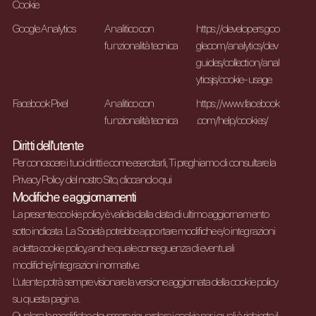
Cookie
Google Analytics
Analitico con
https://developers.goo
funzionalità tecnica
gle.com/analytics/dev
guides/collection/anal
yticsjs/cookie-usage
Facebook Pixel
Analitico con
https://www.facebook
funzionalità tecnica
.com/help/cookies/
Diritti dell'utente
Per conoscere i tuoi diritti e come esercitarli, Ti preghiamo di consultare la
Privacy Policy del nostro Sito,
cliccando qui
Modifiche e aggiornamenti
La presente cookie policy è valida dalla data di ultimo aggiornamento
sotto indicata. La Società potrebbe apportare modifiche e/o integrazioni
a detta cookie policy, anche quale conseguenza di eventuali
modifiche/integrazioni normative.
L’utente potrà sempre visionare la versione aggiornata della cookie policy
su questa pagina.
Qualora le modifiche dovessero riguardare i cookie per i quali è richiesto il